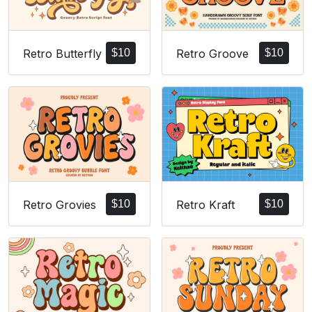
Retro Butterfly
$
10
Retro Groove
$
10
Retro Grovies
$
10
Retro Kraft
$
10