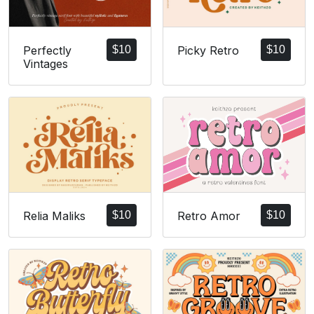
Perfectly
$
10
Picky Retro
$
10
Vintages
Retro Amor
$
10
Relia Maliks
$
10